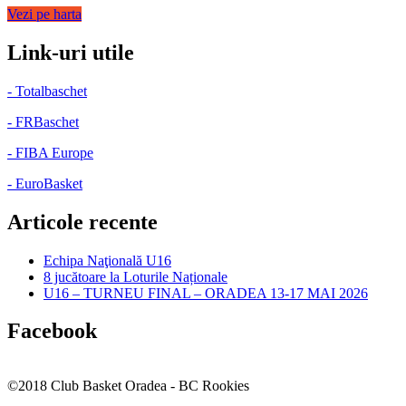
Vezi pe harta
Link-uri utile
- Totalbaschet
- FRBaschet
- FIBA Europe
- EuroBasket
Articole recente
Echipa Naţională U16
8 jucătoare la Loturile Naționale
U16 – TURNEU FINAL – ORADEA 13-17 MAI 2026
Facebook
©2018 Club Basket Oradea - BC Rookies