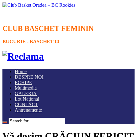
CLUB BASCHET FEMININ
BUCURIE - BASCHET !!!
Home
DESPRE NOI
ECHIPE
Multimedia
GALERIA
Lot Național
CONTACT
Antrenamente
Vă dorim CRĂCIUN FERICIT