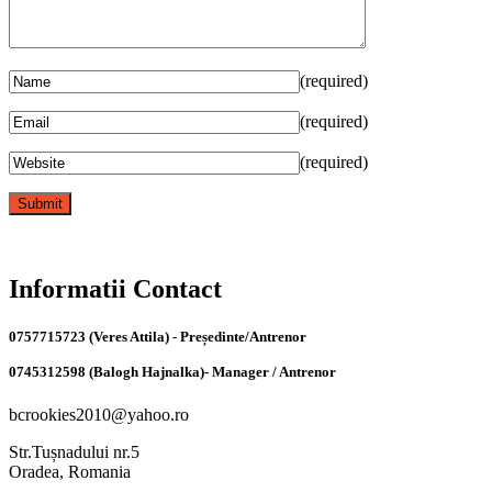
(required)
(required)
(required)
Informatii Contact
0757715723 (Veres Attila) - Președinte/Antrenor
0745312598 (Balogh Hajnalka)- Manager / Antrenor
bcrookies2010@yahoo.ro
Str.Tușnadului nr.5
Oradea, Romania