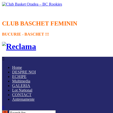
CLUB BASCHET FEMININ
BUCURIE - BASCHET !!!
Home
DESPRE NOI
ECHIPE
Multimedia
GALERIA
Lot Național
CONTACT
Antrenamente