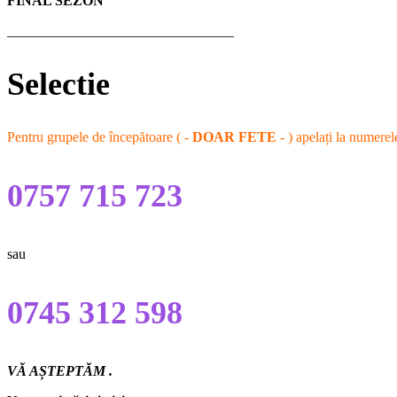
FINAL SEZON
________________________________
Selectie
Pentru grupele de începătoare ( -
DOAR FETE
- ) apelați la numerel
0757 715 723
sau
0745 312 598
VĂ AȘTEPTĂM .