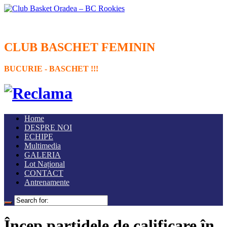
CLUB BASCHET FEMININ
BUCURIE - BASCHET !!!
Home
DESPRE NOI
ECHIPE
Multimedia
GALERIA
Lot Național
CONTACT
Antrenamente
Încep partidele de calificare în