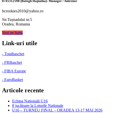
0745312598 (Balogh Hajnalka)- Manager / Antrenor
bcrookies2010@yahoo.ro
Str.Tușnadului nr.5
Oradea, Romania
Vezi pe harta
Link-uri utile
- Totalbaschet
- FRBaschet
- FIBA Europe
- EuroBasket
Articole recente
Echipa Naţională U16
8 jucătoare la Loturile Naționale
U16 – TURNEU FINAL – ORADEA 13-17 MAI 2026