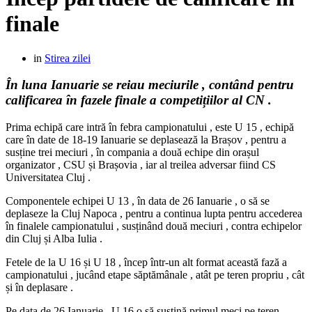
finale
in
Stirea zilei
În luna Ianuarie se reiau meciurile , contând pentru
calificarea în fazele finale a competițiilor al CN .
Prima echipă care intră în febra campionatului , este U 15 , echipă
care în date de 18-19 Ianuarie se deplasează la Brașov , pentru a
susține trei meciuri , în compania a două echipe din orașul
organizator , CSU și Brașovia , iar al treilea adversar fiind CS
Universitatea Cluj .
Componentele echipei U 13 , în data de 26 Ianuarie , o să se
deplaseze la Cluj Napoca , pentru a continua lupta pentru accederea
în finalele campionatului , susținând două meciuri , contra echipelor
din Cluj și Alba Iulia .
Fetele de la U 16 și U 18 , încep într-un alt format această fază a
campionatului , jucând etape săptămânale , atât pe teren propriu , cât
și în deplasare .
Pe data de 26 Ianuarie , U 16 o să susțină primul meci pe teren