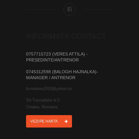
INFORMATII CONTACT
0757715723 (VERES ATTILA) -
PREȘEDINTE/ANTRENOR
0745312598 (BALOGH HAJNALKA)-
MANAGER / ANTRENOR
bcrookies2010@yahoo.ro
Str.Tușnadului nr.5
Oradea, Romania
VEZI PE HARTA