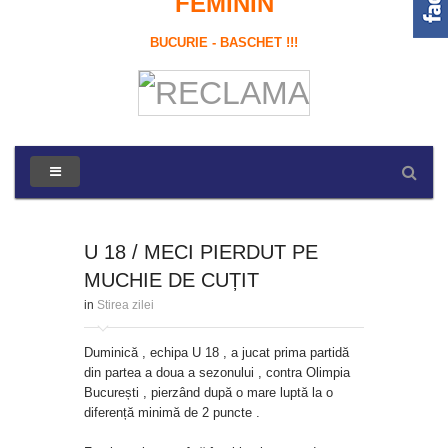
FEMININ
BUCURIE - BASCHET !!!
U 18 / MECI PIERDUT PE
MUCHIE DE CUȚIT
in
Stirea zilei
Duminică , echipa U 18 , a jucat prima partidă
din partea a doua a sezonului , contra Olimpia
București , pierzând după o mare luptă la o
diferență minimă de 2 puncte .