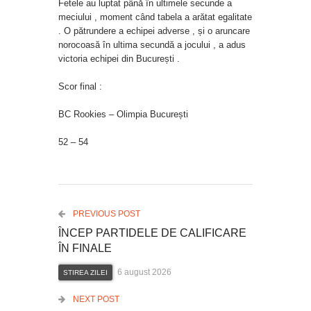
Fetele au luptat până în ultimele secunde a
meciului , moment când tabela a arătat egalitate
. O pătrundere a echipei adverse , și o aruncare
norocoasă în ultima secundă a jocului , a adus
victoria echipei din București .
Scor final :
BC Rookies – Olimpia București
52 – 54
PREVIOUS POST
ÎNCEP PARTIDELE DE CALIFICARE
ÎN FINALE
6 august 2026
STIREA ZILEI
NEXT POST