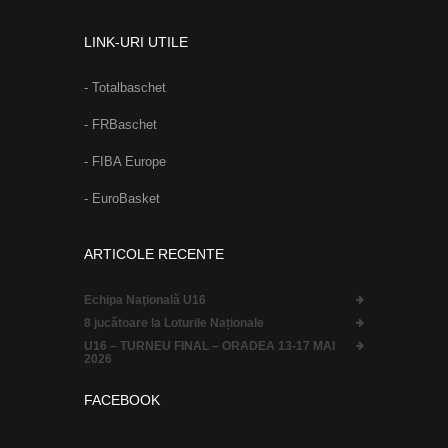
LINK-URI UTILE
- Totalbaschet
- FRBaschet
- FIBA Europe
- EuroBasket
ARTICOLE RECENTE
Echipa Naţională U16
8 jucătoare la Loturile Naționale
U16 – TURNEU FINAL – ORADEA 13-17 MAI
2026
FACEBOOK