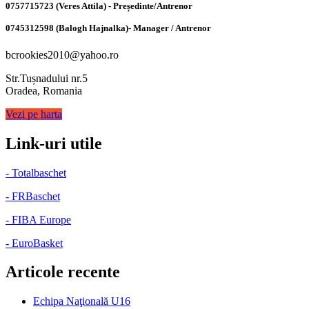
0757715723 (Veres Attila) - Președinte/Antrenor
0745312598 (Balogh Hajnalka)- Manager / Antrenor
bcrookies2010@yahoo.ro
Str.Tușnadului nr.5
Oradea, Romania
Vezi pe harta
Link-uri utile
- Totalbaschet
- FRBaschet
- FIBA Europe
- EuroBasket
Articole recente
Echipa Naţională U16