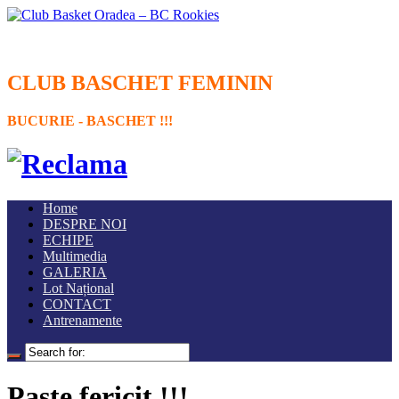
CLUB BASCHET FEMININ
BUCURIE - BASCHET !!!
Home
DESPRE NOI
ECHIPE
Multimedia
GALERIA
Lot Național
CONTACT
Antrenamente
Paște fericit !!!