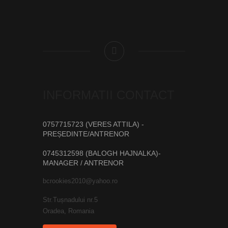
INFORMATII CONTACT
0757715723 (VERES ATTILA) -
PREȘEDINTE/ANTRENOR
0745312598 (BALOGH HAJNALKA)-
MANAGER / ANTRENOR
bcrookies2010@yahoo.ro
Str.Tușnadului nr.5
Oradea, Romania