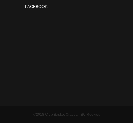
FACEBOOK
©2018 Club Basket Oradea - BC Rookies