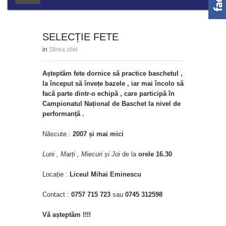
SELECȚIE FETE
in
Stirea zilei
Așteptăm fete dornice să practice baschetul ,
la început să învețe bazele , iar mai încolo să
facă parte dintr-o echipă , care participă în
Campionatul Național de Baschet la nivel de
performanță .
Născute :
2007 și mai mici
Luni , Marți , Miecuri și Joi
de la
orele 16.30
Locație :
Liceul Mihai Eminescu
Contact :
0757 715 723
sau
0745 312598
Vă așteptăm !!!!