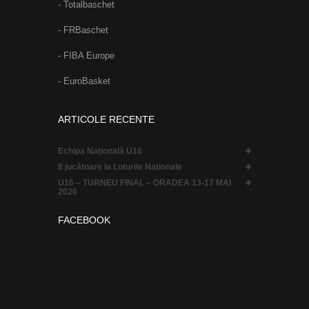
- Totalbaschet
- FRBaschet
- FIBA Europe
- EuroBasket
ARTICOLE RECENTE
Echipa Naţională U16
8 jucătoare la Loturile Naționale
U16 – TURNEU FINAL – ORADEA 13-17 MAI
2026
FACEBOOK