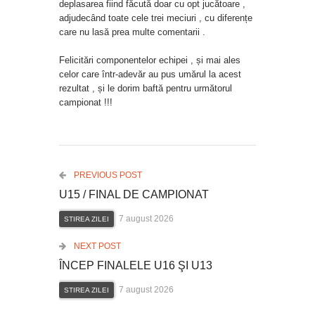
deplasarea fiind făcută doar cu opt jucătoare ,
adjudecând toate cele trei meciuri , cu diferențe
care nu lasă prea multe comentarii .
Felicitări componentelor echipei , și mai ales
celor care într-adevăr au pus umărul la acest
rezultat , și le dorim baftă pentru următorul
campionat !!!
PREVIOUS POST
U15 / FINAL DE CAMPIONAT
7 august 2026
STIREA ZILEI
NEXT POST
ÎNCEP FINALELE U16 ŞI U13
7 august 2026
STIREA ZILEI