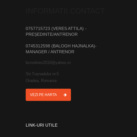
INFORMATII CONTACT
0757715723 (VERES ATTILA) -
PREȘEDINTE/ANTRENOR
0745312598 (BALOGH HAJNALKA)-
MANAGER / ANTRENOR
bcrookies2010@yahoo.ro
Str.Tușnadului nr.5
Oradea, Romania
VEZI PE HARTA
LINK-URI UTILE