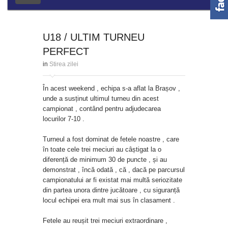
U18 / ULTIM TURNEU
PERFECT
in
Stirea zilei
În acest weekend , echipa s-a aflat la Brașov ,
unde a susținut ultimul turneu din acest
campionat , contând pentru adjudecarea
locurilor 7-10 .
Turneul a fost dominat de fetele noastre , care
în toate cele trei meciuri au câștigat la o
diferență de minimum 30 de puncte , și au
demonstrat , încă odată , că , dacă pe parcursul
campionatului ar fi existat mai multă seriozitate
din partea unora dintre jucătoare , cu siguranță
locul echipei era mult mai sus în clasament .
Fetele au reușit trei meciuri extraordinare ,