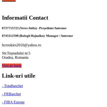
Informatii Contact
0757715723 (Veres Attila) - Președinte/Antrenor
0745312598 (Balogh Hajnalka)- Manager / Antrenor
bcrookies2010@yahoo.ro
Str.Tușnadului nr.5
Oradea, Romania
Vezi pe harta
Link-uri utile
- Totalbaschet
- FRBaschet
- FIBA Europe