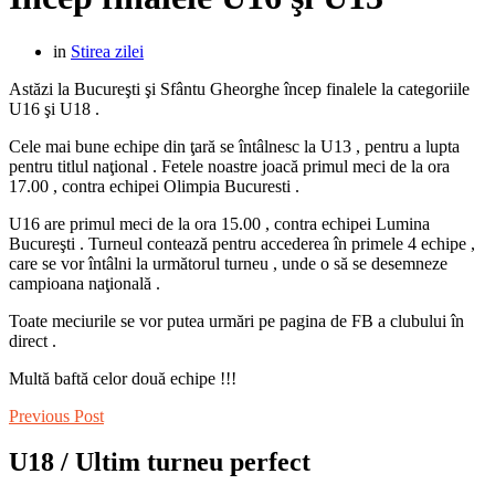
in
Stirea zilei
Astăzi la Bucureşti şi Sfântu Gheorghe încep finalele la categoriile
U16 şi U18 .
Cele mai bune echipe din ţară se întâlnesc la U13 , pentru a lupta
pentru titlul naţional . Fetele noastre joacă primul meci de la ora
17.00 , contra echipei Olimpia Bucuresti .
U16 are primul meci de la ora 15.00 , contra echipei Lumina
Bucureşti . Turneul contează pentru accederea în primele 4 echipe ,
care se vor întâlni la următorul turneu , unde o să se desemneze
campioana naţională .
Toate meciurile se vor putea urmări pe pagina de FB a clubului în
direct .
Multă baftă celor două echipe !!!
Previous Post
U18 / Ultim turneu perfect