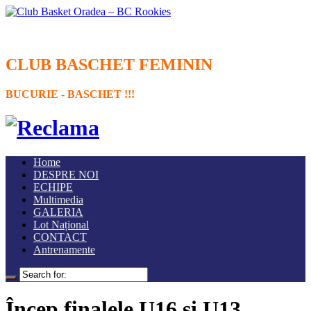
CLUB BASCHET FEMININ
BUCURIE - BASCHET !!!
Home
DESPRE NOI
ECHIPE
Multimedia
GALERIA
Lot Național
CONTACT
Antrenamente
Încep finalele U16 şi U13