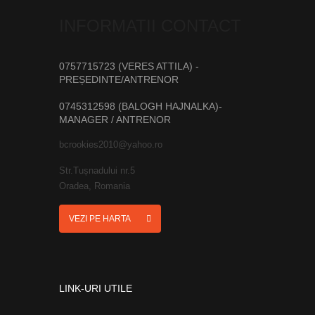
INFORMATII CONTACT
0757715723 (VERES ATTILA) -
PREȘEDINTE/ANTRENOR
0745312598 (BALOGH HAJNALKA)-
MANAGER / ANTRENOR
bcrookies2010@yahoo.ro
Str.Tușnadului nr.5
Oradea, Romania
VEZI PE HARTA
LINK-URI UTILE