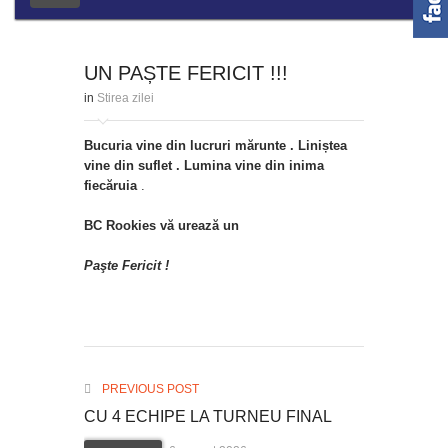
UN PAȘTE FERICIT !!!
in
Stirea zilei
Bucuria vine din lucruri mărunte . Liniștea
vine din suflet . Lumina vine din inima
fiecăruia
.
BC Rookies vă urează un
Paşte Fericit !
PREVIOUS POST
CU 4 ECHIPE LA TURNEU FINAL