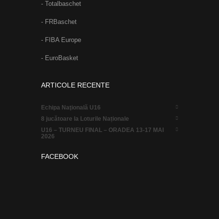
- Totalbaschet
- FRBaschet
- FIBA Europe
- EuroBasket
ARTICOLE RECENTE
Echipa Naţională U16
8 jucătoare la Loturile Naționale
U16 – TURNEU FINAL – ORADEA 13-17 MAI
2026
FACEBOOK