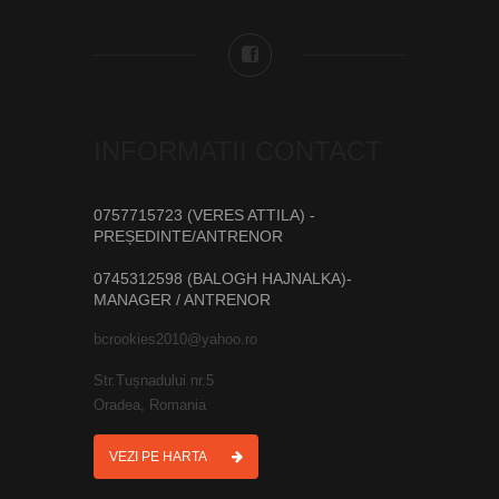
INFORMATII CONTACT
0757715723 (VERES ATTILA) -
PREȘEDINTE/ANTRENOR
0745312598 (BALOGH HAJNALKA)-
MANAGER / ANTRENOR
bcrookies2010@yahoo.ro
Str.Tușnadului nr.5
Oradea, Romania
VEZI PE HARTA