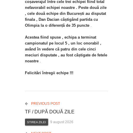
coșaverajul între cele trei echipei fiind total
nefavorabil echipei noastre . Peste două zile
, cele două echipe din București au disputat
finala , Dan Dacian câștigând partida cu
Olimpia la o diferență de 35 puncte
.
Acestea fiind spuse , echipa a terminat
campionatul pe locul 5 , un loc onorabil ,
având în vedere că patru din cele cinci
meciuri disputate , au fost câștigate de fetele
noastre
.
Felicitări întregii echipe !!!
PREVIOUS POST
TF / DUPĂ DOUĂ ZILE
9 august 2026
STIREA ZILEI