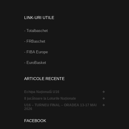
LINK-URI UTILE
- Totalbaschet
- FRBaschet
- FIBA Europe
- EuroBasket
ARTICOLE RECENTE
Echipa Naţională U16
8 jucătoare la Loturile Naționale
U16 – TURNEU FINAL – ORADEA 13-17 MAI
2026
FACEBOOK