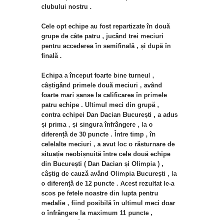
clubului nostru .
Cele opt echipe au fost repartizate în două
grupe de câte patru , jucând trei meciuri
pentru accederea în semifinală , și după în
finală .
Echipa a început foarte bine turneul ,
câștigând primele două meciuri , având
foarte mari șanse la calificarea în primele
patru echipe . Ultimul meci din grupă ,
contra echipei Dan Dacian București , a adus
și prima , și singura înfrângere , la o
diferență de 30 puncte . Între timp , în
celelalte meciuri , a avut loc o răsturnare de
situație neobișnuită între cele două echipe
din București ( Dan Dacian și Olimpia ) ,
câștig de cauză având Olimpia București , la
o diferență de 12 puncte . Acest rezultat le-a
scos pe fetele noastre din lupta pentru
medalie , fiind posibilă în ultimul meci doar
o înfrângere la maximum 11 puncte ,